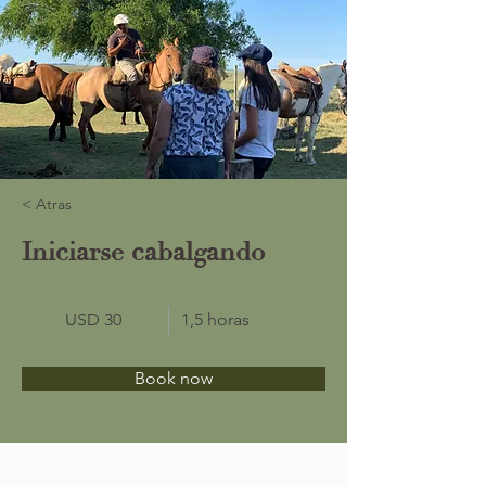
< Atras
Iniciarse cabalgando
USD 30
1,5 horas
Book now