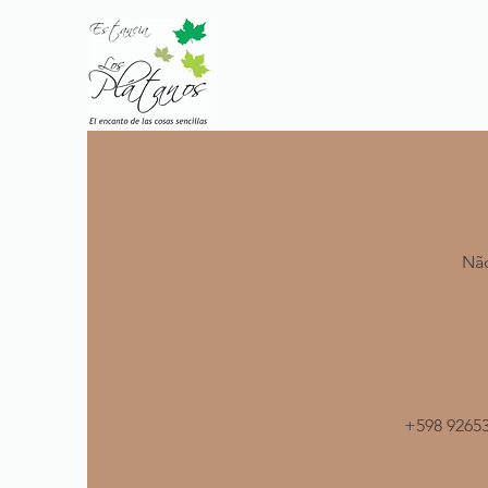
Não
+598 92653