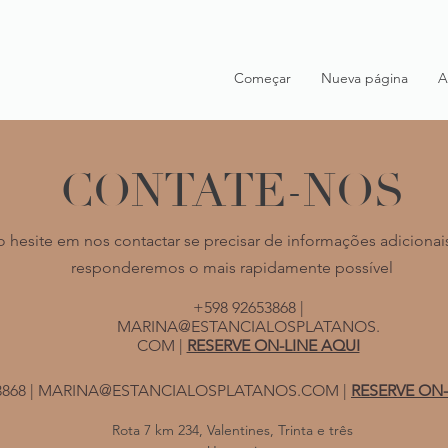
Começar
Nueva página
A
CONTATE-NOS
 hesite em nos contactar se precisar de informações adicionai
responderemos o mais rapidamente possível
+598 92653868 |
MARINA@ESTANCIALOSPLATANOS.
COM
|
RESERVE ON-LINE AQUI
868 |
MARINA@ESTANCIALOSPLATANOS.COM
|
RESERVE ON-
Rota 7 km 234, Valentines, Trinta e três