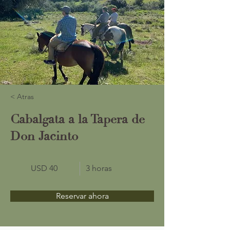
< Atras
Cabalgata a la Tapera de
Don Jacinto
USD 40
3 horas
Reservar ahora