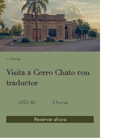
< Atras
Visita a Cerro Chato con
traductor
USD 40
2 horas
Reservar ahora